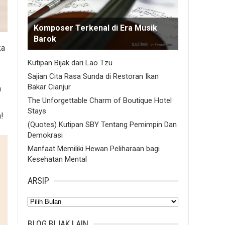
Komposer Terkenal di Era Musik
Barok
ka
Kutipan Bijak dari Lao Tzu
Sajian Cita Rasa Sunda di Restoran Ikan
Bakar Cianjur
n
The Unforgettable Charm of Boutique Hotel
Stays
!
(Quotes) Kutipan SBY Tentang Pemimpin Dan
Demokrasi
Manfaat Memiliki Hewan Peliharaan bagi
Kesehatan Mental
ARSIP
Arsip
BLOG BIJAK LAIN