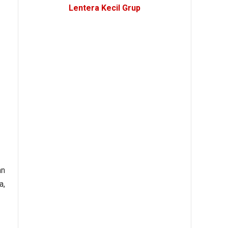
Lentera Kecil Grup
an
a,