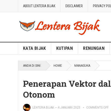
ABOUT LENTERA BIJAK
DISCLAIMER
PRIVACY PO
Blog Lentera Bijak
KATA BIJAK
KUTIPAN
RENUNGAN
ANDA DI SINI:
HOME
MANASUKA
Penerapan Vektor da
Otonom
LENTERA BIJAK
—
4 JANUARI 2025
COMMENTS OFF