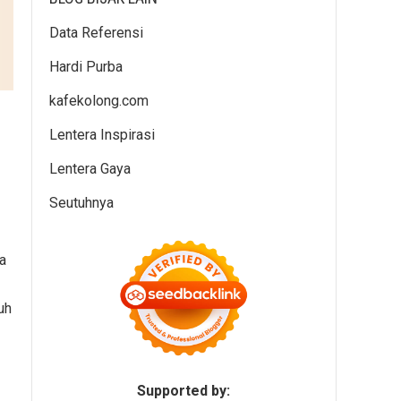
Data Referensi
Hardi Purba
kafekolong.com
Lentera Inspirasi
Lentera Gaya
Seutuhnya
a
uh
Supported by: