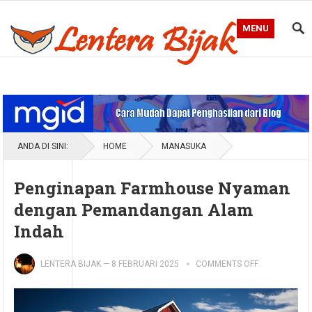
MENU
Blog Lentera Bijak
ANDA DI SINI:
HOME
MANASUKA
Penginapan Farmhouse Nyaman
dengan Pemandangan Alam
Indah
LENTERA BIJAK
—
8 FEBRUARI 2025
COMMENTS OFF