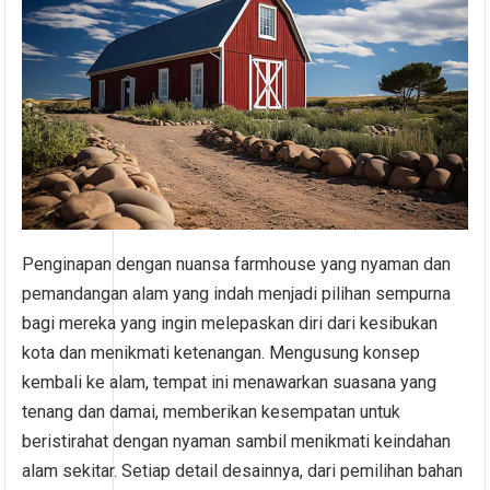
Penginapan dengan nuansa farmhouse yang nyaman dan
pemandangan alam yang indah menjadi pilihan sempurna
bagi mereka yang ingin melepaskan diri dari kesibukan
kota dan menikmati ketenangan. Mengusung konsep
kembali ke alam, tempat ini menawarkan suasana yang
tenang dan damai, memberikan kesempatan untuk
beristirahat dengan nyaman sambil menikmati keindahan
alam sekitar. Setiap detail desainnya, dari pemilihan bahan