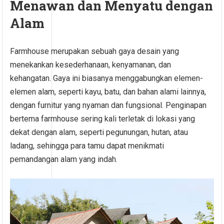
Menawan dan Menyatu dengan
Alam
Farmhouse merupakan sebuah gaya desain yang
menekankan kesederhanaan, kenyamanan, dan
kehangatan. Gaya ini biasanya menggabungkan elemen-
elemen alam, seperti kayu, batu, dan bahan alami lainnya,
dengan furnitur yang nyaman dan fungsional. Penginapan
bertema farmhouse sering kali terletak di lokasi yang
dekat dengan alam, seperti pegunungan, hutan, atau
ladang, sehingga para tamu dapat menikmati
pemandangan alam yang indah.