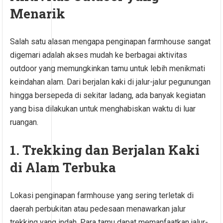
Menarik
Salah satu alasan mengapa penginapan farmhouse sangat
digemari adalah akses mudah ke berbagai aktivitas
outdoor yang memungkinkan tamu untuk lebih menikmati
keindahan alam. Dari berjalan kaki di jalur-jalur pegunungan
hingga bersepeda di sekitar ladang, ada banyak kegiatan
yang bisa dilakukan untuk menghabiskan waktu di luar
ruangan.
1. Trekking dan Berjalan Kaki
di Alam Terbuka
Lokasi penginapan farmhouse yang sering terletak di
daerah perbukitan atau pedesaan menawarkan jalur
trekking yang indah. Para tamu dapat memanfaatkan jalur-