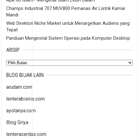
Champs Industrial 707 MUV800 Pemanas Air Listrik Kamar
Mandi
Web Direktori Niche Market untuk Menargetkan Audiens yang
Tepat
Panduan Menginstal Sistem Operasi pada Komputer Desktop
ARSIP
Arsip
BLOG BIJAK LAIN
arudam.com
lenterabisnis.com
ayotanya.com
Blog Griya
lenteracerdas.com