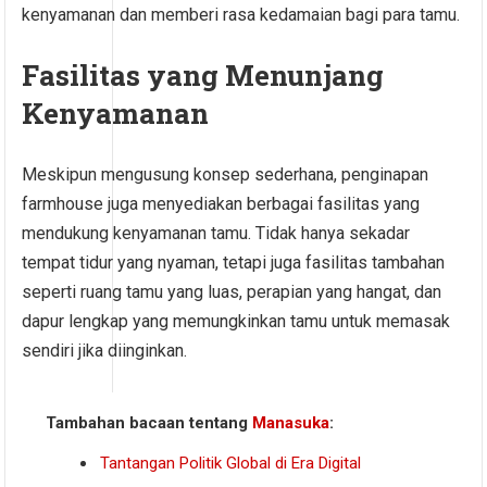
kenyamanan dan memberi rasa kedamaian bagi para tamu.
Fasilitas yang Menunjang
Kenyamanan
Meskipun mengusung konsep sederhana, penginapan
farmhouse juga menyediakan berbagai fasilitas yang
mendukung kenyamanan tamu. Tidak hanya sekadar
tempat tidur yang nyaman, tetapi juga fasilitas tambahan
seperti ruang tamu yang luas, perapian yang hangat, dan
dapur lengkap yang memungkinkan tamu untuk memasak
sendiri jika diinginkan.
Tambahan bacaan tentang
Manasuka
:
Tantangan Politik Global di Era Digital