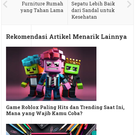
Furniture Rumah
Sepatu Lebih Baik
yang Tahan Lama
dari Sandal untuk
Kesehatan
Rekomendasi Artikel Menarik Lainnya
Game Roblox Paling Hits dan Trending Saat Ini,
Mana yang Wajib Kamu Coba?