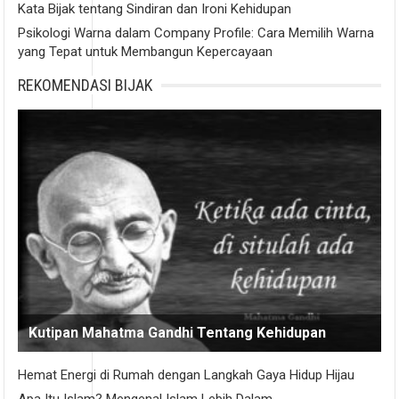
Kata Bijak tentang Sindiran dan Ironi Kehidupan
Psikologi Warna dalam Company Profile: Cara Memilih Warna
yang Tepat untuk Membangun Kepercayaan
REKOMENDASI BIJAK
Kutipan Mahatma Gandhi Tentang Kehidupan
Hemat Energi di Rumah dengan Langkah Gaya Hidup Hijau
Apa Itu Islam? Mengenal Islam Lebih Dalam