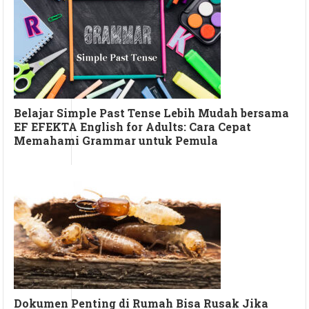
Belajar Simple Past Tense Lebih Mudah bersama
EF EFEKTA English for Adults: Cara Cepat
Memahami Grammar untuk Pemula
Dokumen Penting di Rumah Bisa Rusak Jika