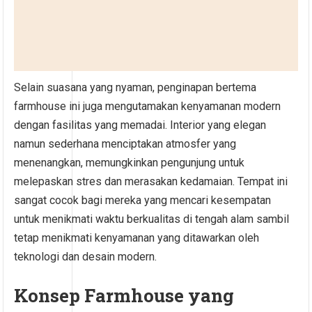
Selain suasana yang nyaman, penginapan bertema
farmhouse ini juga mengutamakan kenyamanan modern
dengan fasilitas yang memadai. Interior yang elegan
namun sederhana menciptakan atmosfer yang
menenangkan, memungkinkan pengunjung untuk
melepaskan stres dan merasakan kedamaian. Tempat ini
sangat cocok bagi mereka yang mencari kesempatan
untuk menikmati waktu berkualitas di tengah alam sambil
tetap menikmati kenyamanan yang ditawarkan oleh
teknologi dan desain modern.
Konsep Farmhouse yang