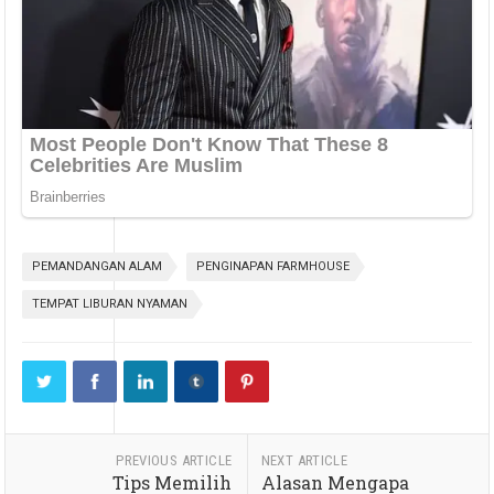
PEMANDANGAN ALAM
PENGINAPAN FARMHOUSE
TEMPAT LIBURAN NYAMAN
PREVIOUS ARTICLE
NEXT ARTICLE
Tips Memilih
Alasan Mengapa