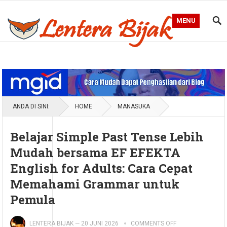
MENU
Blog Lentera Bijak
ANDA DI SINI:
HOME
MANASUKA
Belajar Simple Past Tense Lebih
Mudah bersama EF EFEKTA
English for Adults: Cara Cepat
Memahami Grammar untuk
Pemula
LENTERA BIJAK
—
20 JUNI 2026
COMMENTS OFF