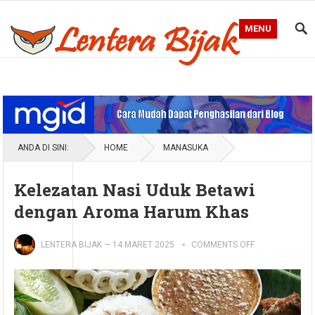
MENU
Blog Lentera Bijak
ANDA DI SINI:
HOME
MANASUKA
Kelezatan Nasi Uduk Betawi
dengan Aroma Harum Khas
LENTERA BIJAK
—
14 MARET 2025
COMMENTS OFF