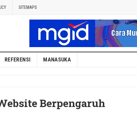
LICY
SITEMAPS
REFERENSI
MANASUKA
Website Berpengaruh