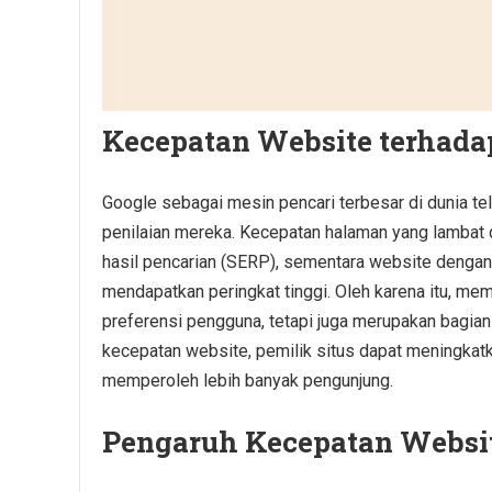
Kecepatan Website terhada
Google sebagai mesin pencari terbesar di dunia t
penilaian mereka. Kecepatan halaman yang lambat 
hasil pencarian (SERP), sementara website dengan
mendapatkan peringkat tinggi. Oleh karena itu, me
preferensi pengguna, tetapi juga merupakan bagian 
kecepatan website, pemilik situs dapat meningkat
memperoleh lebih banyak pengunjung.
Pengaruh Kecepatan Websi