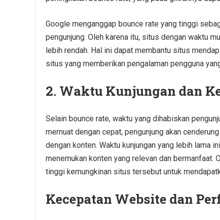
Google menganggap bounce rate yang tinggi sebag
pengunjung. Oleh karena itu, situs dengan waktu mu
lebih rendah. Hal ini dapat membantu situs mendap
situs yang memberikan pengalaman pengguna yang 
2. Waktu Kunjungan dan Ke
Selain bounce rate, waktu yang dihabiskan pengunj
memuat dengan cepat, pengunjung akan cenderung un
dengan konten. Waktu kunjungan yang lebih lama in
menemukan konten yang relevan dan bermanfaat. Ole
tinggi kemungkinan situs tersebut untuk mendapatk
Kecepatan Website dan Per