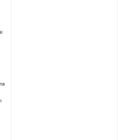
ai
ama
n