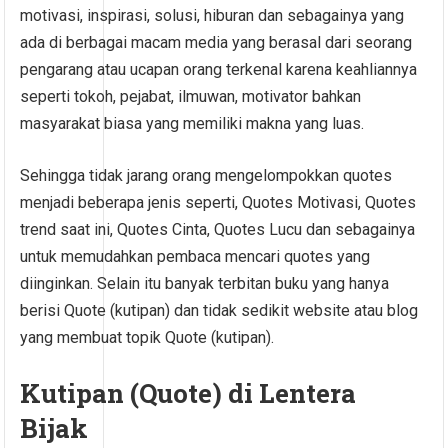
motivasi, inspirasi, solusi, hiburan dan sebagainya yang
ada di berbagai macam media yang berasal dari seorang
pengarang atau ucapan orang terkenal karena keahliannya
seperti tokoh, pejabat, ilmuwan, motivator bahkan
masyarakat biasa yang memiliki makna yang luas.
Sehingga tidak jarang orang mengelompokkan quotes
menjadi beberapa jenis seperti, Quotes Motivasi, Quotes
trend saat ini, Quotes Cinta, Quotes Lucu dan sebagainya
untuk memudahkan pembaca mencari quotes yang
diinginkan. Selain itu banyak terbitan buku yang hanya
berisi Quote (kutipan) dan tidak sedikit website atau blog
yang membuat topik Quote (kutipan).
Kutipan (Quote) di Lentera
Bijak