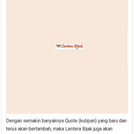
Dengan semakin banyaknya Quote (kutipan) yang baru dan
terus akan bertambah, maka Lentera Bijak juga akan