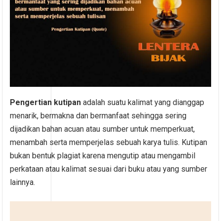
Pengertian kutipan
adalah suatu kalimat yang dianggap
menarik, bermakna dan bermanfaat sehingga sering
dijadikan bahan acuan atau sumber untuk memperkuat,
menambah serta memperjelas sebuah karya tulis. Kutipan
bukan bentuk plagiat karena mengutip atau mengambil
perkataan atau kalimat sesuai dari buku atau yang sumber
lainnya.