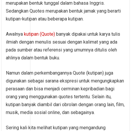
merupakan bentuk tunggal dalam bahasa Inggris.
Sedangkan Quotes merupakan bentuk jamak yang berarti
kutipan-kutipan atau beberapa kutipan.
Awalnya
kutipan (Quote)
banyak dipakai untuk karya tulis
ilmiah dengan menulis sesuai dengan kalimat yang ada
pada sumber atau referensi yang umumnya ditulis oleh
ahlinya dalam bentuk buku.
Namun dalam perkembangannya Quote (kutipan) juga
digunakan sebagai sarana ekspresi untuk mengungkapkan
perasaan dan bisa menjadi cerminan kepribadian bagi
orang yang menggunakan quotes tertentu. Selain itu,
kutipan banyak diambil dari obrolan dengan orang lain, film,
musik, media sosial online, dan sebagainya.
Sering kali kita melihat kutipan yang mengandung