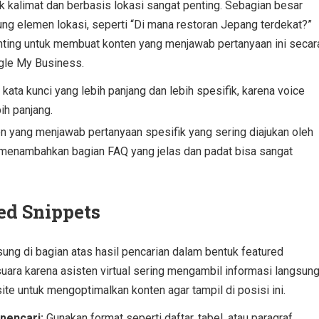
 kalimat dan berbasis lokasi sangat penting. Sebagian besar
ng elemen lokasi, seperti “Di mana restoran Jepang terdekat?”
, penting untuk membuat konten yang menjawab pertanyaan ini secar
ogle My Business.
kata kunci yang lebih panjang dan lebih spesifik, karena voice
ih panjang.
n yang menjawab pertanyaan spesifik yang sering diajukan oleh
menambahkan bagian FAQ yang jelas dan padat bisa sangat
ed Snippets
ng di bagian atas hasil pencarian dalam bentuk featured
 suara karena asisten virtual sering mengambil informasi langsun
site untuk mengoptimalkan konten agar tampil di posisi ini.
pencari:
Gunakan format seperti daftar, tabel, atau paragraf