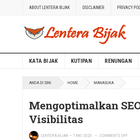
ABOUT LENTERA BIJAK
DISCLAIMER
PRIVACY PO
Blog Lentera Bijak
KATA BIJAK
KUTIPAN
RENUNGAN
ANDA DI SINI:
HOME
MANASUKA
Mengoptimalkan SEO 
Visibilitas
LENTERA BIJAK
—
7 MEI 2025
COMMENTS OFF