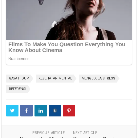
GAYA HIDUP
KESEHATAN MENTAL
MENGELOLA STRESS
REFERENSI
PREVIOUS ARTICLE
NEXT ARTICLE