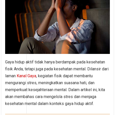
Gaya hidup aktif tidak hanya berdampak pada kesehatan
fisik Anda, tetapi juga pada kesehatan mental. Dilansir dari
laman
Kanal Gaya
, kegiatan fisik dapat membantu
mengurangi stres, meningkatkan suasana hati, dan
memperkuat kesejahteraan mental. Dalam artikel ini, kita
akan membahas cara mengelola stres dan menjaga
kesehatan mental dalam konteks gaya hidup aktif.