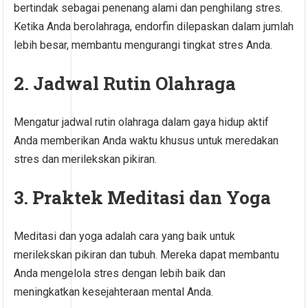
bertindak sebagai penenang alami dan penghilang stres.
Ketika Anda berolahraga, endorfin dilepaskan dalam jumlah
lebih besar, membantu mengurangi tingkat stres Anda.
2. Jadwal Rutin Olahraga
Mengatur jadwal rutin olahraga dalam gaya hidup aktif
Anda memberikan Anda waktu khusus untuk meredakan
stres dan merilekskan pikiran.
3. Praktek Meditasi dan Yoga
Meditasi dan yoga adalah cara yang baik untuk
merilekskan pikiran dan tubuh. Mereka dapat membantu
Anda mengelola stres dengan lebih baik dan
meningkatkan kesejahteraan mental Anda.