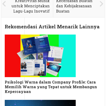
Kreativitas Musik
Kecerdasan Buatan
untuk Menciptakan
dan Kebijaksanaan
Lagu-Lagu Inovatif
Buatan
Rekomendasi Artikel Menarik Lainnya
Psikologi Warna dalam Company Profile: Cara
Memilih Warna yang Tepat untuk Membangun
Kepercayaan