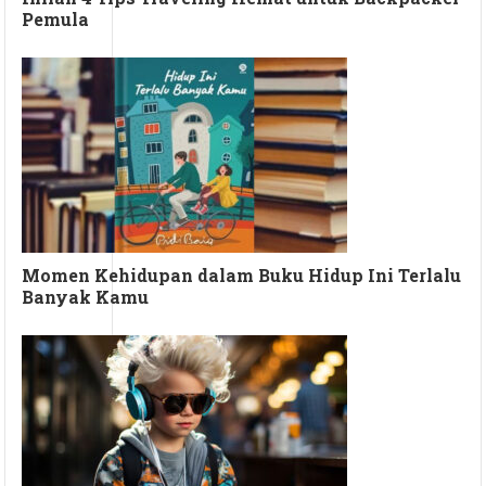
Pemula
Momen Kehidupan dalam Buku Hidup Ini Terlalu
Banyak Kamu