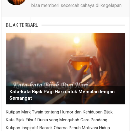
bisa memberi secercah cahaya di kegelapan
BIJAK TERBARU
Kata-kata Bijak Pagi Hari untuk Memulai dengan
Semangat
Kutipan Mark Twain tentang Humor dan Kehidupan Bijak
Kata Bijak Filsuf Dunia yang Mengubah Cara Pandang
Kutipan Inspiratif Barack Obama Penuh Motivasi Hidup