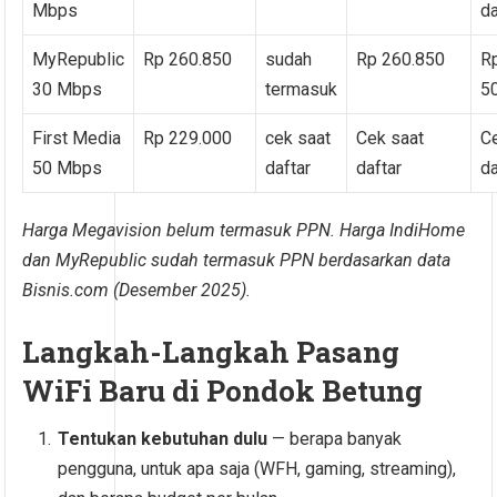
Mbps
da
MyRepublic
Rp 260.850
sudah
Rp 260.850
R
30 Mbps
termasuk
5
First Media
Rp 229.000
cek saat
Cek saat
C
50 Mbps
daftar
daftar
da
Harga Megavision belum termasuk PPN. Harga IndiHome
dan MyRepublic sudah termasuk PPN berdasarkan data
Bisnis.com (Desember 2025).
Langkah-Langkah Pasang
WiFi Baru di Pondok Betung
Tentukan kebutuhan dulu
— berapa banyak
pengguna, untuk apa saja (WFH, gaming, streaming),