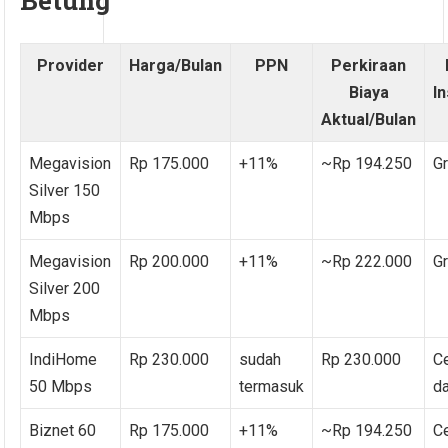
Betung
Provider
Harga/Bulan
PPN
Perkiraan
Biaya
In
Aktual/Bulan
Megavision
Rp 175.000
+11%
~Rp 194.250
Gr
Silver 150
Mbps
Megavision
Rp 200.000
+11%
~Rp 222.000
Gr
Silver 200
Mbps
IndiHome
Rp 230.000
sudah
Rp 230.000
C
50 Mbps
termasuk
da
Biznet 60
Rp 175.000
+11%
~Rp 194.250
C