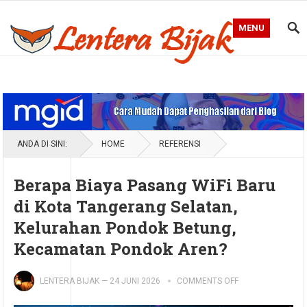
MENU
Blog Lentera Bijak
ANDA DI SINI:
HOME
REFERENSI
Berapa Biaya Pasang WiFi Baru
di Kota Tangerang Selatan,
Kelurahan Pondok Betung,
Kecamatan Pondok Aren?
LENTERA BIJAK
—
24 JUNI 2026
COMMENTS OFF