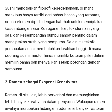
Sushi mengajarkan filosofi kesederhanaan, di mana
meskipun hanya terdiri dari bahan-bahan yang terbatas,
setiap elemen dipilih dengan hati-hati untuk menciptakan
keseimbangan rasa. Kesegaran ikan, tekstur nasi yang
pas, dan keseimbangan bumbu sangat penting dalam
menciptakan sushi yang sempurna. Selain itu, teknik
pembuatan sushi membutuhkan keahlian tinggi, di mana
seorang sushi master harus memiliki keterampilan dalam
memilih bahan dan menyajikan setiap potongan dengan
sempurna.
2. Ramen sebagai Ekspresi Kreativitas
Ramen, di sisi lain, lebih bervariasi dan memungkinkan
lebih banyak kreativitas dalam penyajian. Walaupun ramen
awalnya merupakan hidangan sederhana, banyak restoran