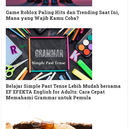
Game Roblox Paling Hits dan Trending Saat Ini,
Mana yang Wajib Kamu Coba?
Belajar Simple Past Tense Lebih Mudah bersama
EF EFEKTA English for Adults: Cara Cepat
Memahami Grammar untuk Pemula