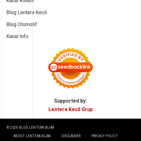
Kanal Kreatif
Blog Lentera Kecil
Blog Otomotif
Kanal Info
Supported by:
Lentera Kecil Grup
© 2026
BLOG LENTERA BIJAK
ABOUT LENTERA BIJAK
DISCLAIMER
PRIVACY POLICY