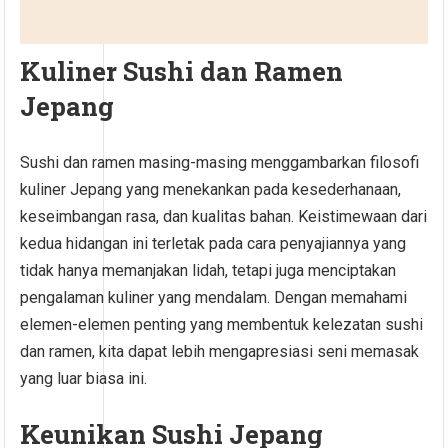
Kuliner Sushi dan Ramen
Jepang
Sushi dan ramen masing-masing menggambarkan filosofi
kuliner Jepang yang menekankan pada kesederhanaan,
keseimbangan rasa, dan kualitas bahan. Keistimewaan dari
kedua hidangan ini terletak pada cara penyajiannya yang
tidak hanya memanjakan lidah, tetapi juga menciptakan
pengalaman kuliner yang mendalam. Dengan memahami
elemen-elemen penting yang membentuk kelezatan sushi
dan ramen, kita dapat lebih mengapresiasi seni memasak
yang luar biasa ini.
Keunikan Sushi Jepang