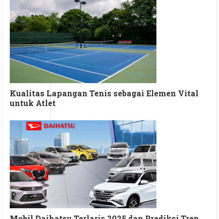
Kualitas Lapangan Tenis sebagai Elemen Vital
untuk Atlet
Mobil Daihatsu Terlaris 2025 dan Prediksi Tren