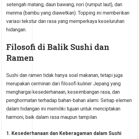
setengah matang, daun bawang, nori (rumput laut), dan
menma (bambu yang diawetkan). Topping ini memberikan
variasi tekstur dan rasa yang memperkaya keseluruhan
hidangan.
Filosofi di Balik Sushi dan
Ramen
Sushi dan ramen tidak hanya soal makanan, tetapi juga
merupakan cerminan dari filosofi kuliner Jepang yang
menghargai kesederhanaan, keseimbangan rasa, dan
penghormatan terhadap bahan-bahan alami. Setiap elemen
dalam hidangan ini memiliki tujuan untuk menciptakan
harmoni, baik dalam rasa maupun tampilan.
1. Kesederhanaan dan Keberagaman dalam Sushi