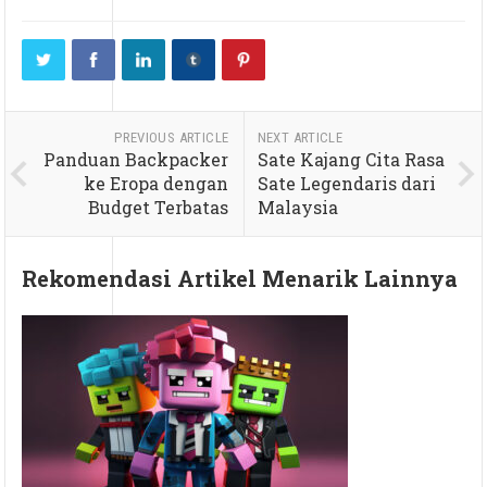
PREVIOUS ARTICLE
NEXT ARTICLE
Panduan Backpacker
Sate Kajang Cita Rasa
ke Eropa dengan
Sate Legendaris dari
Budget Terbatas
Malaysia
Rekomendasi Artikel Menarik Lainnya