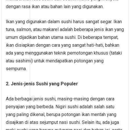
dengan rasa ikan atau bahan lain yang digunakan.
Ikan yang digunakan dalam sushi harus sangat segar. Ikan
tuna, salmon, atau makarel adalah beberapa jenis ikan yang
umum dijadikan bahan utama sushi. Di beberapa tempat,
ikan disiapkan dengan cara yang sangat hati-hati, bahkan
ada yang menggunakan teknik pemotongan khusus (tataki
atau sashimi) untuk mendapatkan potongan yang
sempurna.
2. Jenis-jenis Sushi yang Populer
Ada berbagai jenis sushi, masing-masing dengan cara
penyajian yang berbeda. Nigiri sushi adalah salah satu
yang paling dikenal, berupa potongan ikan mentah yang
disajikan di atas sejumput nasi sushi. Selain itu, ada juga