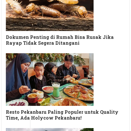
Dokumen Penting di Rumah Bisa Rusak Jika
Rayap Tidak Segera Ditangani
Resto Pekanbaru Paling Populer untuk Quality
Time, Ada Holycow Pekanbaru!