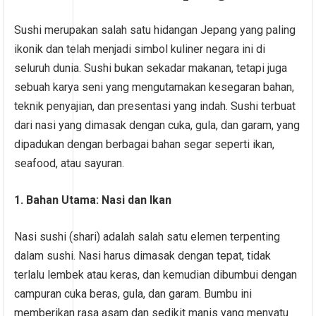
Sushi merupakan salah satu hidangan Jepang yang paling
ikonik dan telah menjadi simbol kuliner negara ini di
seluruh dunia. Sushi bukan sekadar makanan, tetapi juga
sebuah karya seni yang mengutamakan kesegaran bahan,
teknik penyajian, dan presentasi yang indah. Sushi terbuat
dari nasi yang dimasak dengan cuka, gula, dan garam, yang
dipadukan dengan berbagai bahan segar seperti ikan,
seafood, atau sayuran.
1. Bahan Utama: Nasi dan Ikan
Nasi sushi (shari) adalah salah satu elemen terpenting
dalam sushi. Nasi harus dimasak dengan tepat, tidak
terlalu lembek atau keras, dan kemudian dibumbui dengan
campuran cuka beras, gula, dan garam. Bumbu ini
memberikan rasa asam dan sedikit manis yang menyatu