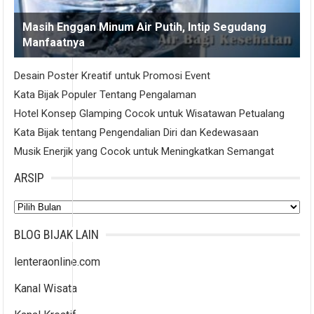
Masih Enggan Minum Air Putih, Intip Segudang
Manfaatnya
Desain Poster Kreatif untuk Promosi Event
Kata Bijak Populer Tentang Pengalaman
Hotel Konsep Glamping Cocok untuk Wisatawan Petualang
Kata Bijak tentang Pengendalian Diri dan Kedewasaan
Musik Enerjik yang Cocok untuk Meningkatkan Semangat
ARSIP
Arsip
BLOG BIJAK LAIN
lenteraonline.com
Kanal Wisata