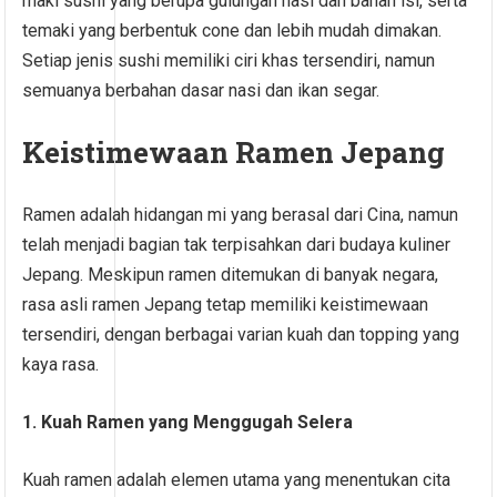
maki sushi yang berupa gulungan nasi dan bahan isi, serta
temaki yang berbentuk cone dan lebih mudah dimakan.
Setiap jenis sushi memiliki ciri khas tersendiri, namun
semuanya berbahan dasar nasi dan ikan segar.
Keistimewaan Ramen Jepang
Ramen adalah hidangan mi yang berasal dari Cina, namun
telah menjadi bagian tak terpisahkan dari budaya kuliner
Jepang. Meskipun ramen ditemukan di banyak negara,
rasa asli ramen Jepang tetap memiliki keistimewaan
tersendiri, dengan berbagai varian kuah dan topping yang
kaya rasa.
1. Kuah Ramen yang Menggugah Selera
Kuah ramen adalah elemen utama yang menentukan cita