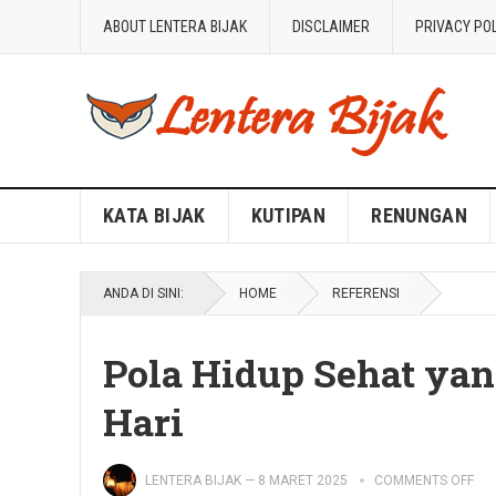
ABOUT LENTERA BIJAK
DISCLAIMER
PRIVACY PO
Blog Lentera Bijak
KATA BIJAK
KUTIPAN
RENUNGAN
ANDA DI SINI:
HOME
REFERENSI
Pola Hidup Sehat yan
Hari
LENTERA BIJAK
—
8 MARET 2025
COMMENTS OFF