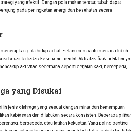
rategi yang efektif. Dengan pola makan teratur, tubuh dapat
berujung pada peningkatan energi dan kesehatan secara
r
lam menerapkan pola hidup sehat. Selain membantu menjaga tubuh
ibusi besar terhadap kesehatan mental. Aktivitas fisik tidak hanya
mencakup aktivitas sederhana seperti berjalan kaki, bersepeda,
aga yang Disukai
milih jenis olahraga yang sesuai dengan minat dan kemampuan
dikan kebiasaan dan dilakukan secara konsisten. Beberapa piliha
berenang, bersepeda, atau latihan kekuatan. Yang paling penting
 dengan intensitas yang sesuai agar tubuh tetap sehat dan tida