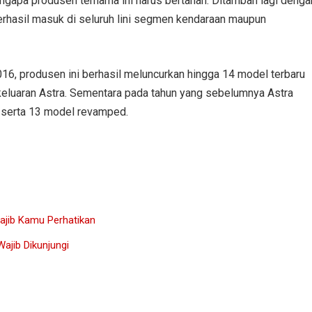
ngapa produsen ternama ini harus bertahan. Ditambah lagi denga
erhasil masuk di seluruh lini segmen kendaraan maupun
016, produsen ini berhasil meluncurkan hingga 14 model terbaru
eluaran Astra. Sementara pada tahun yang sebelumnya Astra
 serta 13 model revamped.
ajib Kamu Perhatikan
Wajib Dikunjungi