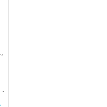
at
bil