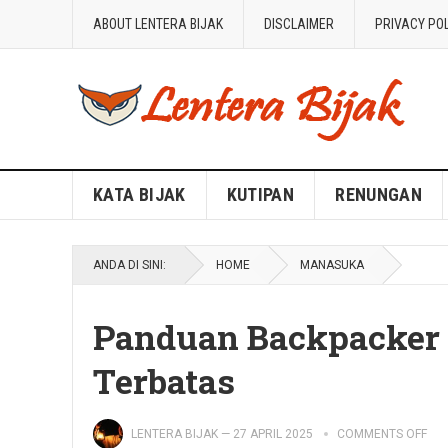
ABOUT LENTERA BIJAK
DISCLAIMER
PRIVACY PO
Blog Lentera Bijak
KATA BIJAK
KUTIPAN
RENUNGAN
ANDA DI SINI:
HOME
MANASUKA
Panduan Backpacker 
Terbatas
LENTERA BIJAK
—
27 APRIL 2025
COMMENTS OFF