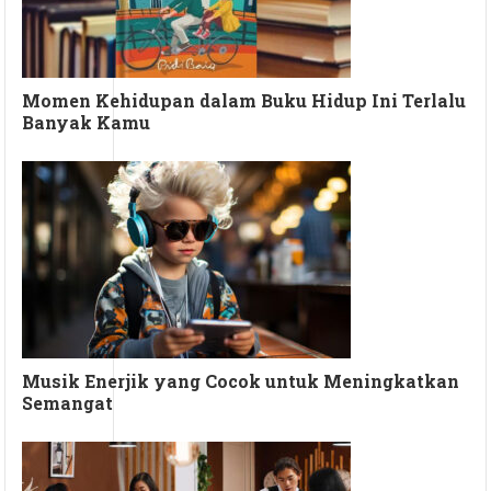
Momen Kehidupan dalam Buku Hidup Ini Terlalu
Banyak Kamu
Musik Enerjik yang Cocok untuk Meningkatkan
Semangat