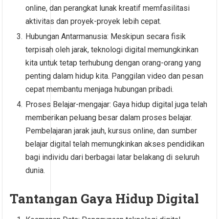
online, dan perangkat lunak kreatif memfasilitasi
aktivitas dan proyek-proyek lebih cepat.
Hubungan Antarmanusia: Meskipun secara fisik
terpisah oleh jarak, teknologi digital memungkinkan
kita untuk tetap terhubung dengan orang-orang yang
penting dalam hidup kita. Panggilan video dan pesan
cepat membantu menjaga hubungan pribadi.
Proses Belajar-mengajar: Gaya hidup digital juga telah
memberikan peluang besar dalam proses belajar.
Pembelajaran jarak jauh, kursus online, dan sumber
belajar digital telah memungkinkan akses pendidikan
bagi individu dari berbagai latar belakang di seluruh
dunia.
Tantangan Gaya Hidup Digital