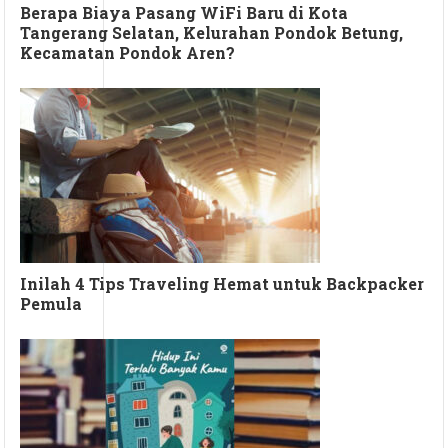
Berapa Biaya Pasang WiFi Baru di Kota
Tangerang Selatan, Kelurahan Pondok Betung,
Kecamatan Pondok Aren?
Inilah 4 Tips Traveling Hemat untuk Backpacker
Pemula