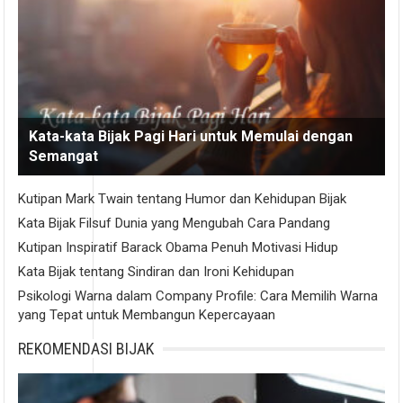
Kata-kata Bijak Pagi Hari untuk Memulai dengan
Semangat
Kutipan Mark Twain tentang Humor dan Kehidupan Bijak
Kata Bijak Filsuf Dunia yang Mengubah Cara Pandang
Kutipan Inspiratif Barack Obama Penuh Motivasi Hidup
Kata Bijak tentang Sindiran dan Ironi Kehidupan
Psikologi Warna dalam Company Profile: Cara Memilih Warna
yang Tepat untuk Membangun Kepercayaan
REKOMENDASI BIJAK