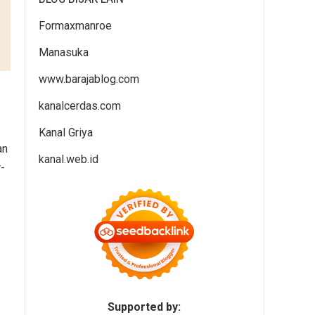
Formaxmanroe
Manasuka
www.barajablog.com
kanalcerdas.com
Kanal Griya
an
kanal.web.id
-
Supported by: