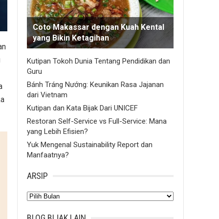
Coto Makassar dengan Kuah Kental
yang Bikin Ketagihan
an
g
Kutipan Tokoh Dunia Tentang Pendidikan dan
Guru
Bánh Tráng Nướng: Keunikan Rasa Jajanan
a
dari Vietnam
ka
Kutipan dan Kata Bijak Dari UNICEF
Restoran Self-Service vs Full-Service: Mana
yang Lebih Efisien?
Yuk Mengenal Sustainability Report dan
Manfaatnya?
ARSIP
Arsip
BLOG BIJAK LAIN