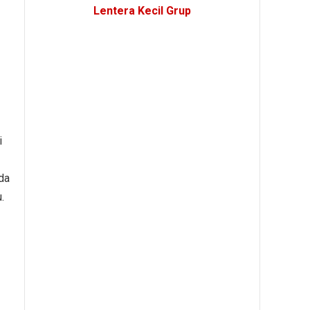
Lentera Kecil Grup
i
da
.