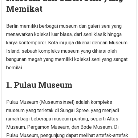
Memikat
Berlin memiliki berbagai museum dan galeri seni yang
menawarkan koleksi luar biasa, dari seni klasik hingga
karya kontemporer. Kota ini juga dikenal dengan Museum
Island, sebuah kompleks museum yang dihiasi oleh
bangunan megah yang memiliki koleksi seni yang sangat
bernilai.
1. Pulau Museum
Pulau Museum (Museumsinsel) adalah kompleks
museum yang terletak di Sungai Spree, yang menjadi
rumah bagi beberapa museum penting, seperti Altes
Museum, Pergamon Museum, dan Bode Museum. Di
Pulau Museum, pengunjung dapat melihat artefak-artefak