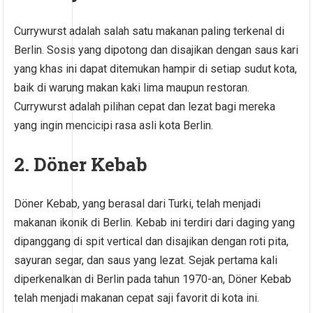
Currywurst adalah salah satu makanan paling terkenal di
Berlin. Sosis yang dipotong dan disajikan dengan saus kari
yang khas ini dapat ditemukan hampir di setiap sudut kota,
baik di warung makan kaki lima maupun restoran.
Currywurst adalah pilihan cepat dan lezat bagi mereka
yang ingin mencicipi rasa asli kota Berlin.
2. Döner Kebab
Döner Kebab, yang berasal dari Turki, telah menjadi
makanan ikonik di Berlin. Kebab ini terdiri dari daging yang
dipanggang di spit vertical dan disajikan dengan roti pita,
sayuran segar, dan saus yang lezat. Sejak pertama kali
diperkenalkan di Berlin pada tahun 1970-an, Döner Kebab
telah menjadi makanan cepat saji favorit di kota ini.