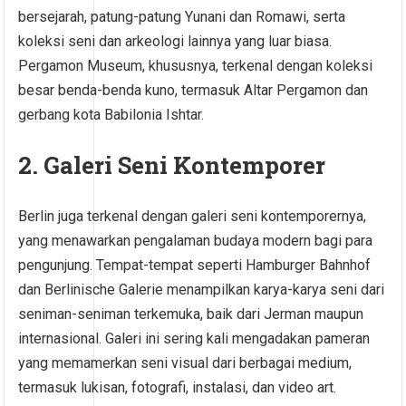
bersejarah, patung-patung Yunani dan Romawi, serta
koleksi seni dan arkeologi lainnya yang luar biasa.
Pergamon Museum, khususnya, terkenal dengan koleksi
besar benda-benda kuno, termasuk Altar Pergamon dan
gerbang kota Babilonia Ishtar.
2. Galeri Seni Kontemporer
Berlin juga terkenal dengan galeri seni kontemporernya,
yang menawarkan pengalaman budaya modern bagi para
pengunjung. Tempat-tempat seperti Hamburger Bahnhof
dan Berlinische Galerie menampilkan karya-karya seni dari
seniman-seniman terkemuka, baik dari Jerman maupun
internasional. Galeri ini sering kali mengadakan pameran
yang memamerkan seni visual dari berbagai medium,
termasuk lukisan, fotografi, instalasi, dan video art.