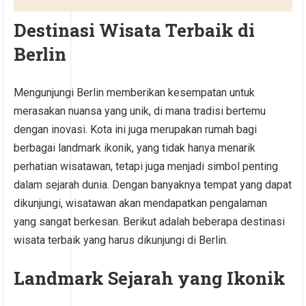
Destinasi Wisata Terbaik di
Berlin
Mengunjungi Berlin memberikan kesempatan untuk
merasakan nuansa yang unik, di mana tradisi bertemu
dengan inovasi. Kota ini juga merupakan rumah bagi
berbagai landmark ikonik, yang tidak hanya menarik
perhatian wisatawan, tetapi juga menjadi simbol penting
dalam sejarah dunia. Dengan banyaknya tempat yang dapat
dikunjungi, wisatawan akan mendapatkan pengalaman
yang sangat berkesan. Berikut adalah beberapa destinasi
wisata terbaik yang harus dikunjungi di Berlin.
Landmark Sejarah yang Ikonik