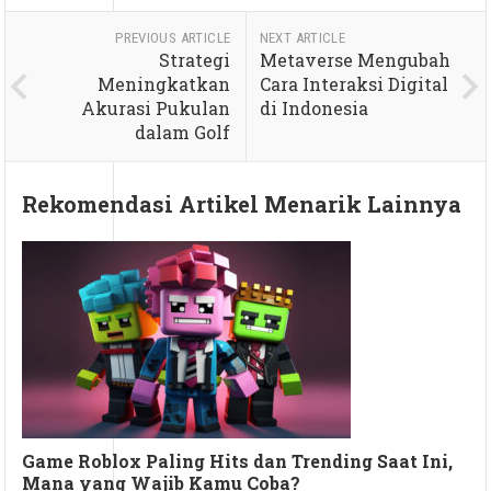
PREVIOUS ARTICLE
NEXT ARTICLE
Strategi
Metaverse Mengubah
Meningkatkan
Cara Interaksi Digital
Akurasi Pukulan
di Indonesia
dalam Golf
Rekomendasi Artikel Menarik Lainnya
Game Roblox Paling Hits dan Trending Saat Ini,
Mana yang Wajib Kamu Coba?