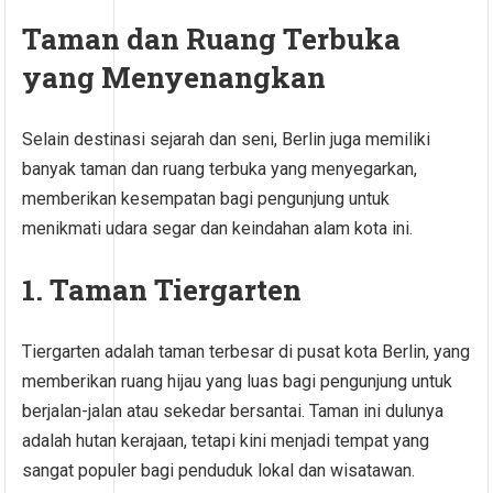
Taman dan Ruang Terbuka
yang Menyenangkan
Selain destinasi sejarah dan seni, Berlin juga memiliki
banyak taman dan ruang terbuka yang menyegarkan,
memberikan kesempatan bagi pengunjung untuk
menikmati udara segar dan keindahan alam kota ini.
1. Taman Tiergarten
Tiergarten adalah taman terbesar di pusat kota Berlin, yang
memberikan ruang hijau yang luas bagi pengunjung untuk
berjalan-jalan atau sekedar bersantai. Taman ini dulunya
adalah hutan kerajaan, tetapi kini menjadi tempat yang
sangat populer bagi penduduk lokal dan wisatawan.