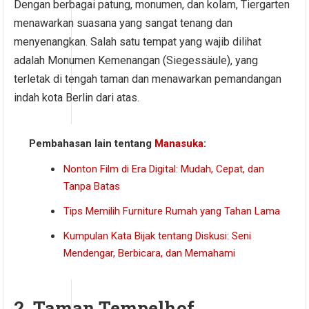
Dengan berbagai patung, monumen, dan kolam, Tiergarten
menawarkan suasana yang sangat tenang dan
menyenangkan. Salah satu tempat yang wajib dilihat
adalah Monumen Kemenangan (Siegessäule), yang
terletak di tengah taman dan menawarkan pemandangan
indah kota Berlin dari atas.
Pembahasan lain tentang
Manasuka
:
Nonton Film di Era Digital: Mudah, Cepat, dan
Tanpa Batas
Tips Memilih Furniture Rumah yang Tahan Lama
Kumpulan Kata Bijak tentang Diskusi: Seni
Mendengar, Berbicara, dan Memahami
2. Taman Tempelhof