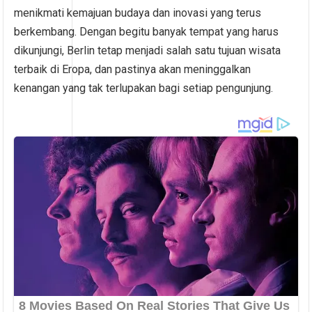
menikmati kemajuan budaya dan inovasi yang terus
berkembang. Dengan begitu banyak tempat yang harus
dikunjungi, Berlin tetap menjadi salah satu tujuan wisata
terbaik di Eropa, dan pastinya akan meninggalkan
kenangan yang tak terlupakan bagi setiap pengunjung.