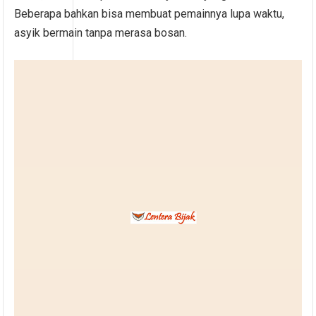
Beberapa bahkan bisa membuat pemainnya lupa waktu,
asyik bermain tanpa merasa bosan.