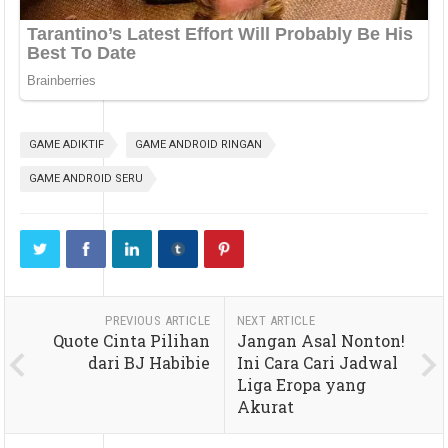
GAME ADIKTIF
GAME ANDROID RINGAN
GAME ANDROID SERU
PREVIOUS ARTICLE
NEXT ARTICLE
Quote Cinta Pilihan
Jangan Asal Nonton!
dari BJ Habibie
Ini Cara Cari Jadwal
Liga Eropa yang
Akurat