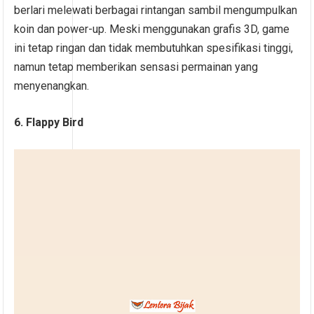
berlari melewati berbagai rintangan sambil mengumpulkan
koin dan power-up. Meski menggunakan grafis 3D, game
ini tetap ringan dan tidak membutuhkan spesifikasi tinggi,
namun tetap memberikan sensasi permainan yang
menyenangkan.
6. Flappy Bird