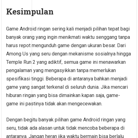
Kesimpulan
Game Android ringan sering kali menjadi pilihan tepat bagi
banyak orang yang ingin menikmati waktu senggang tanpa
harus repot mengunduh game dengan ukuran besar. Dari
Among Us yang seru dengan mekanisme sosialnya hingga
Temple Run 2 yang adiktif, semua game ini menawarkan
pengalaman yang mengasyikkan tanpa memerlukan
spesifikasi tinggi. Beberapa di antaranya bahkan menjadi
game yang sangat terkenal di seluruh dunia. Jika mencari
hiburan ringan yang bisa dimainkan kapan saja, game-
game ini pastinya tidak akan mengecewakan.
Dengan begitu banyak pilihan game Android ringan yang
seru, tidak ada alasan untuk tidak mencoba beberapa di
antaranya. Jangan heran jika waktu bermain bisa berlalu