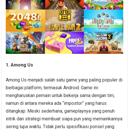
1. Among Us
Among Us menjadi salah satu game yang paling populer di
berbagai platform, termasuk Android. Game ini
mengharuskan pemain untuk bekerja sama dengan tim,
namun di antara mereka ada “impostor” yang harus
ditangkap. Meski sederhana, gameplaynya yang penuh
intrik dan strategi membuat siapa pun yang memainkannya
sering lupa waktu. Tidak perlu spesifikasi ponsel yang