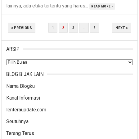
lainnya, ada etika tertentu yang harus...
READ MORE »
PAGINASI
« PREVIOUS
1
2
3
…
8
NEXT »
POS
ARSIP
Arsip
BLOG BIJAK LAIN
Nama Blogku
Kanal Informasi
lenteraupdate.com
Seutuhnya
Terang Terus