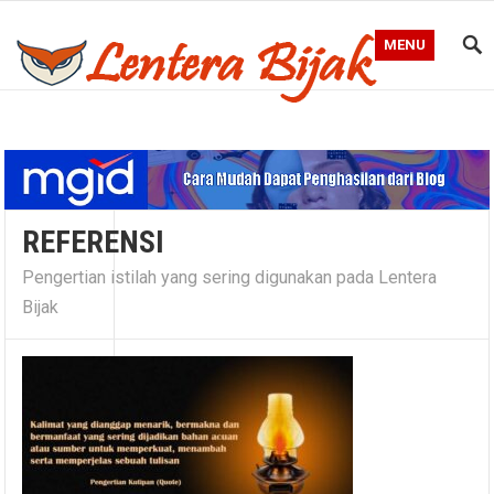
MENU
Blog Lentera Bijak
REFERENSI
Pengertian istilah yang sering digunakan pada Lentera
Bijak