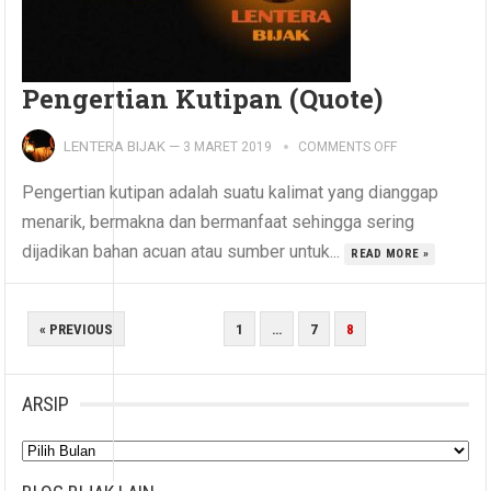
Pengertian Kutipan (Quote)
LENTERA BIJAK
—
3 MARET 2019
COMMENTS OFF
Pengertian kutipan adalah suatu kalimat yang dianggap
menarik, bermakna dan bermanfaat sehingga sering
dijadikan bahan acuan atau sumber untuk...
READ MORE »
PAGINASI
« PREVIOUS
1
…
7
8
POS
ARSIP
Arsip