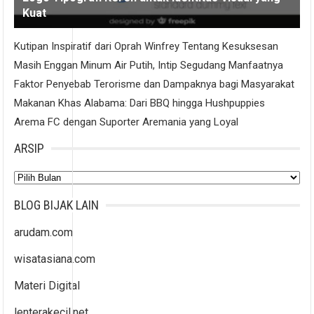
Kuat
Kutipan Inspiratif dari Oprah Winfrey Tentang Kesuksesan
Masih Enggan Minum Air Putih, Intip Segudang Manfaatnya
Faktor Penyebab Terorisme dan Dampaknya bagi Masyarakat
Makanan Khas Alabama: Dari BBQ hingga Hushpuppies
Arema FC dengan Suporter Aremania yang Loyal
ARSIP
Arsip
BLOG BIJAK LAIN
arudam.com
wisatasiana.com
Materi Digital
lenterakecil.net