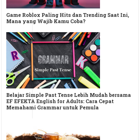
Game Roblox Paling Hits dan Trending Saat Ini,
Mana yang Wajib Kamu Coba?
Belajar Simple Past Tense Lebih Mudah bersama
EF EFEKTA English for Adults: Cara Cepat
Memahami Grammar untuk Pemula