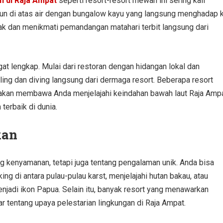
n di Raja Ampat
seperti resort-resort mewah ini sering kali
angun di atas air dengan bungalow kayu yang langsung menghadap 
ak dan menikmati pemandangan matahari terbit langsung dari
ngat lengkap. Mulai dari restoran dengan hidangan lokal dan
eling dan diving langsung dari dermaga resort. Beberapa resort
 akan membawa Anda menjelajahi keindahan bawah laut Raja Ampa
terbaik di dunia.
kan
g kenyamanan, tetapi juga tentang pengalaman unik. Anda bisa
ing di antara pulau-pulau karst, menjelajahi hutan bakau, atau
njadi ikon Papua. Selain itu, banyak resort yang menawarkan
r tentang upaya pelestarian lingkungan di Raja Ampat.