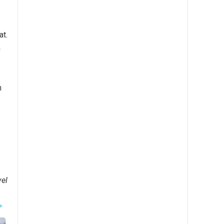
at.
n
m
el