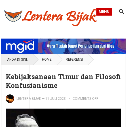
MENU
Blog Lentera Bijak
ANDA DI SINI:
HOME
REFERENSI
Kebijaksanaan Timur dan Filosofi
Konfusianisme
LENTERA BIJAK
—
11 JULI 2023
COMMENTS OFF