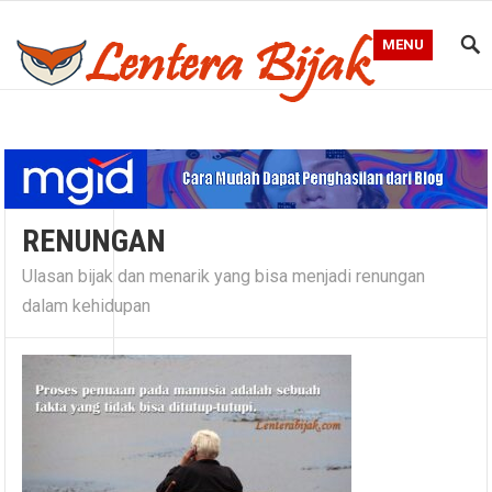
MENU
Blog Lentera Bijak
RENUNGAN
Ulasan bijak dan menarik yang bisa menjadi renungan
dalam kehidupan