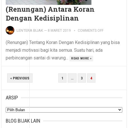
(Renungan) Antara Koran
Dengan Kedisiplinan
LENTERA BIJAK
—
8 MARET 2019
COMMENTS OFF
(Renungan) Tentang Koran Dengan Kedisiplinan yang bisa
menjadi motivasi bagi kita semua. Suatu hari, ada
perbincangan santai di warung...
READ MORE »
PAGINASI
« PREVIOUS
1
…
3
4
POS
ARSIP
Arsip
BLOG BIJAK LAIN