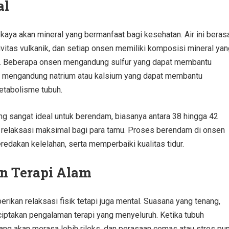
al
kaya akan mineral yang bermanfaat bagi kesehatan. Air ini beras
vitas vulkanik, dan setiap onsen memiliki komposisi mineral yan
k. Beberapa onsen mengandung sulfur yang dapat membantu
ain mengandung natrium atau kalsium yang dapat membantu
etabolisme tubuh.
yang sangat ideal untuk berendam, biasanya antara 38 hingga 42
 relaksasi maksimal bagi para tamu. Proses berendam di onsen
edakan kelelahan, serta memperbaiki kualitas tidur.
an Terapi Alam
ikan relaksasi fisik tetapi juga mental. Suasana yang tenang,
iptakan pengalaman terapi yang menyeluruh. Ketika tubuh
gang akan merasa lebih rileks, dan perasaan cemas atau stres pu