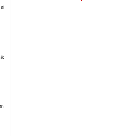
si
ik
an