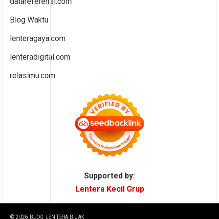
datareferensi.com
Blog Waktu
lenteragaya.com
lenteradigital.com
relasimu.com
Supported by:
Lentera Kecil Grup
© 2026
BLOG LENTERA BIJAK