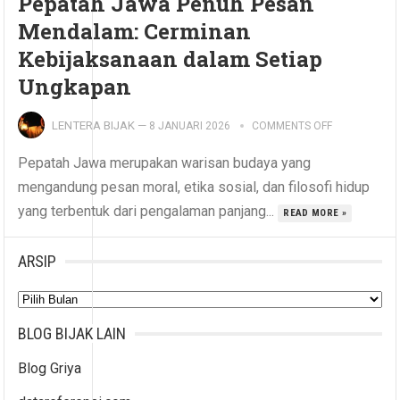
Pepatah Jawa Penuh Pesan
Mendalam: Cerminan
Kebijaksanaan dalam Setiap
Ungkapan
LENTERA BIJAK
—
8 JANUARI 2026
COMMENTS OFF
Pepatah Jawa merupakan warisan budaya yang
mengandung pesan moral, etika sosial, dan filosofi hidup
yang terbentuk dari pengalaman panjang...
READ MORE »
ARSIP
Arsip
BLOG BIJAK LAIN
Blog Griya