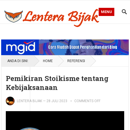
MENU
Blog Lentera Bijak
ANDA DI SINI:
HOME
REFERENSI
Pemikiran Stoikisme tentang
Kebijaksanaan
LENTERA BIJAK
—
28 JULI 2023
COMMENTS OFF