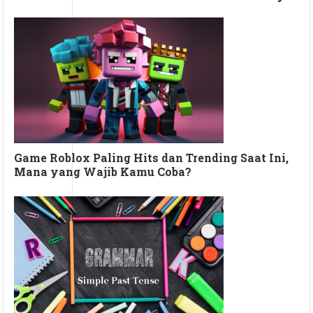
Game Roblox Paling Hits dan Trending Saat Ini,
Mana yang Wajib Kamu Coba?