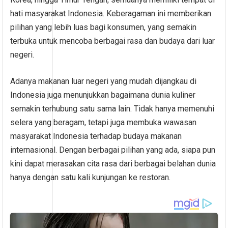
hati masyarakat Indonesia. Keberagaman ini memberikan
pilihan yang lebih luas bagi konsumen, yang semakin
terbuka untuk mencoba berbagai rasa dan budaya dari luar
negeri.
Adanya makanan luar negeri yang mudah dijangkau di
Indonesia juga menunjukkan bagaimana dunia kuliner
semakin terhubung satu sama lain. Tidak hanya memenuhi
selera yang beragam, tetapi juga membuka wawasan
masyarakat Indonesia terhadap budaya makanan
internasional. Dengan berbagai pilihan yang ada, siapa pun
kini dapat merasakan cita rasa dari berbagai belahan dunia
hanya dengan satu kali kunjungan ke restoran.