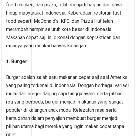
fried chicken, dan pizza, telah menjadi bagian dari gaya
hidup masyarakat Indonesia. Keberadaan restoran fast
food seperti McDonald’s, KFC, dan Pizza Hut telah
merambah hampir seluruh kota besar di Indonesia.
Makanan cepat saji ini dikenal dengan kepraktisan dan
rasanya yang disukai banyak kalangan.
1. Burger
Burger adalah salah satu makanan cepat saji asal Amerika
yang paling terkenal di Indonesia. Dengan berbagai variasi,
mulai dari burger daging sapi hingga ayam, serta pilihan
roti yang berbeda, burger menjadi makanan yang sangat
populer di kalangan anak muda. Kelezatan rasa serta
kemudahan dalam penyajian membuat burger menjadi
pilihan utama bagi mereka yang ingin makan cepat tanpa
ribet.