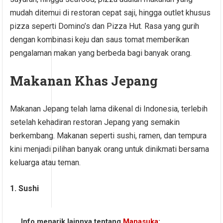
mudah ditemui di restoran cepat saji, hingga outlet khusus
pizza seperti Domino’s dan Pizza Hut. Rasa yang gurih
dengan kombinasi keju dan saus tomat memberikan
pengalaman makan yang berbeda bagi banyak orang.
Makanan Khas Jepang
Makanan Jepang telah lama dikenal di Indonesia, terlebih
setelah kehadiran restoran Jepang yang semakin
berkembang. Makanan seperti sushi, ramen, dan tempura
kini menjadi pilihan banyak orang untuk dinikmati bersama
keluarga atau teman.
1. Sushi
Info menarik lainnya tentang
Manasuka
: