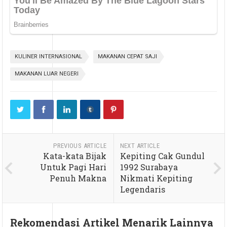
KULINER INTERNASIONAL
MAKANAN CEPAT SAJI
MAKANAN LUAR NEGERI
PREVIOUS ARTICLE
NEXT ARTICLE
Kata-kata Bijak
Kepiting Cak Gundul
Untuk Pagi Hari
1992 Surabaya
Penuh Makna
Nikmati Kepiting
Legendaris
Rekomendasi Artikel Menarik Lainnya