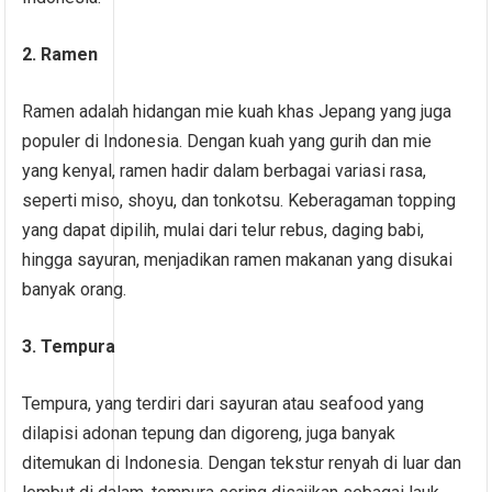
2. Ramen
Ramen adalah hidangan mie kuah khas Jepang yang juga
populer di Indonesia. Dengan kuah yang gurih dan mie
yang kenyal, ramen hadir dalam berbagai variasi rasa,
seperti miso, shoyu, dan tonkotsu. Keberagaman topping
yang dapat dipilih, mulai dari telur rebus, daging babi,
hingga sayuran, menjadikan ramen makanan yang disukai
banyak orang.
3. Tempura
Tempura, yang terdiri dari sayuran atau seafood yang
dilapisi adonan tepung dan digoreng, juga banyak
ditemukan di Indonesia. Dengan tekstur renyah di luar dan