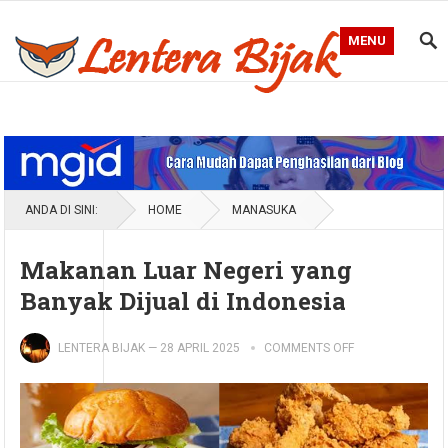
MENU
Blog Lentera Bijak
ANDA DI SINI:
HOME
MANASUKA
Makanan Luar Negeri yang
Banyak Dijual di Indonesia
LENTERA BIJAK
—
28 APRIL 2025
COMMENTS OFF