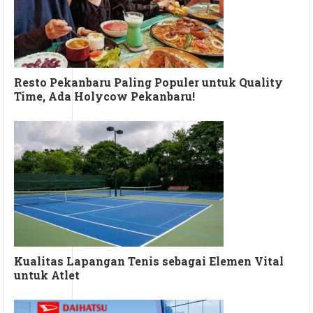
Resto Pekanbaru Paling Populer untuk Quality
Time, Ada Holycow Pekanbaru!
Kualitas Lapangan Tenis sebagai Elemen Vital
untuk Atlet