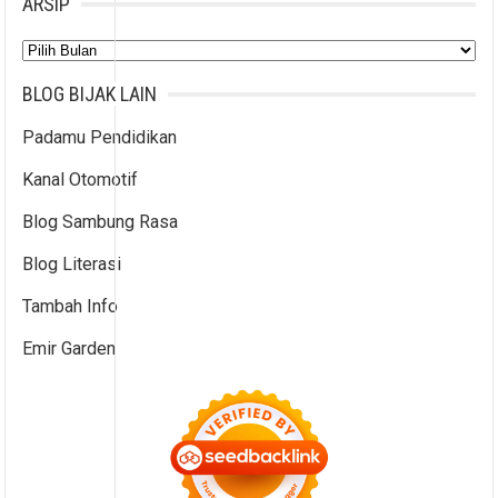
ARSIP
Arsip
BLOG BIJAK LAIN
Padamu Pendidikan
Kanal Otomotif
Blog Sambung Rasa
Blog Literasi
Tambah Info
Emir Garden