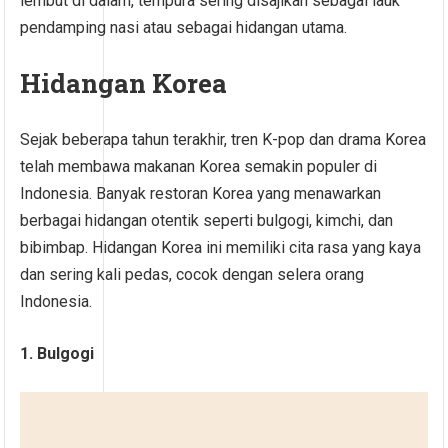
lembut di dalam, tempura sering disajikan sebagai lauk
pendamping nasi atau sebagai hidangan utama.
Hidangan Korea
Sejak beberapa tahun terakhir, tren K-pop dan drama Korea
telah membawa makanan Korea semakin populer di
Indonesia. Banyak restoran Korea yang menawarkan
berbagai hidangan otentik seperti bulgogi, kimchi, dan
bibimbap. Hidangan Korea ini memiliki cita rasa yang kaya
dan sering kali pedas, cocok dengan selera orang
Indonesia.
1. Bulgogi