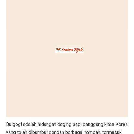
Bulgogi adalah hidangan daging sapi panggang khas Korea
yang telah dibumbui dengan berbagai rempah, termasuk