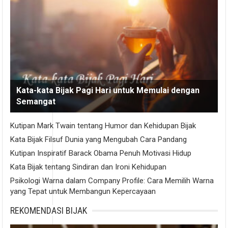
Kata-kata Bijak Pagi Hari untuk Memulai dengan
Semangat
Kutipan Mark Twain tentang Humor dan Kehidupan Bijak
Kata Bijak Filsuf Dunia yang Mengubah Cara Pandang
Kutipan Inspiratif Barack Obama Penuh Motivasi Hidup
Kata Bijak tentang Sindiran dan Ironi Kehidupan
Psikologi Warna dalam Company Profile: Cara Memilih Warna
yang Tepat untuk Membangun Kepercayaan
REKOMENDASI BIJAK