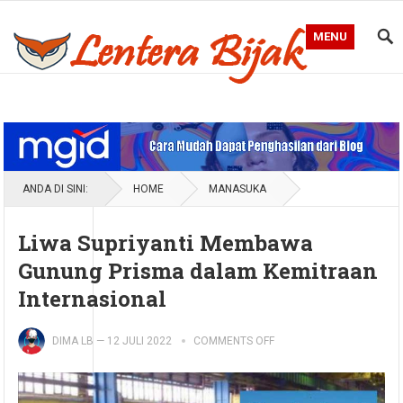
MENU
Blog Lentera Bijak
ANDA DI SINI:
HOME
MANASUKA
Liwa Supriyanti Membawa
Gunung Prisma dalam Kemitraan
Internasional
DIMA LB
—
12 JULI 2022
COMMENTS OFF