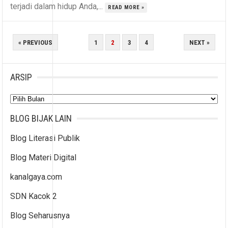
terjadi dalam hidup Anda,...
READ MORE »
PAGINASI
« PREVIOUS
1
2
3
4
NEXT »
POS
ARSIP
Arsip
BLOG BIJAK LAIN
Blog Literasi Publik
Blog Materi Digital
kanalgaya.com
SDN Kacok 2
Blog Seharusnya