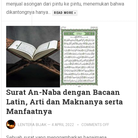
menjual asongan dari pintu ke pintu, menemukan bahwa
dikantongnya hanya...
READ MORE »
Surat An-Naba dengan Bacaan
Latin, Arti dan Maknanya serta
Manfaatnya
LENTERA BIJAK
—
4 APRIL 2022
COMMENTS OFF
Sebuah surat yang menggambarkan bagaimana