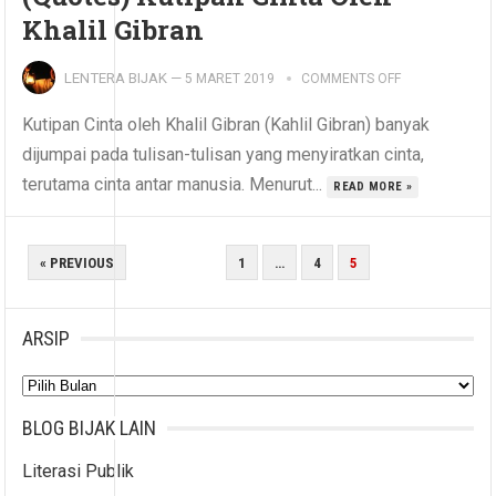
Khalil Gibran
LENTERA BIJAK
—
5 MARET 2019
COMMENTS OFF
Kutipan Cinta oleh Khalil Gibran (Kahlil Gibran) banyak
dijumpai pada tulisan-tulisan yang menyiratkan cinta,
terutama cinta antar manusia. Menurut...
READ MORE »
PAGINASI
« PREVIOUS
1
…
4
5
POS
ARSIP
Arsip
BLOG BIJAK LAIN
Literasi Publik