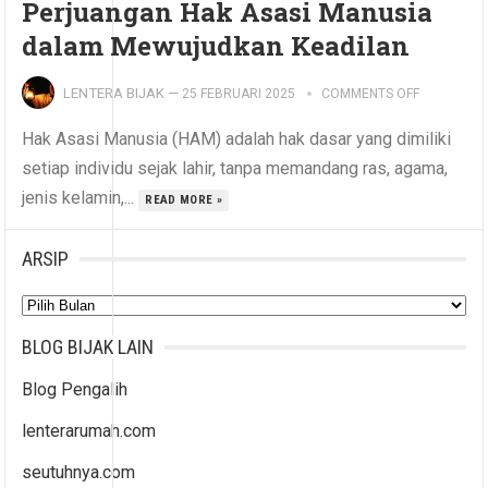
Perjuangan Hak Asasi Manusia
dalam Mewujudkan Keadilan
LENTERA BIJAK
—
25 FEBRUARI 2025
COMMENTS OFF
Hak Asasi Manusia (HAM) adalah hak dasar yang dimiliki
setiap individu sejak lahir, tanpa memandang ras, agama,
jenis kelamin,...
READ MORE »
ARSIP
Arsip
BLOG BIJAK LAIN
Blog Pengalih
lenterarumah.com
seutuhnya.com