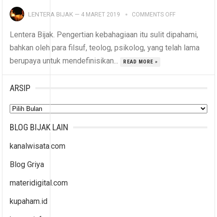
LENTERA BIJAK
—
4 MARET 2019
COMMENTS OFF
Lentera Bijak. Pengertian kebahagiaan itu sulit dipahami,
bahkan oleh para filsuf, teolog, psikolog, yang telah lama
berupaya untuk mendefinisikan...
READ MORE »
ARSIP
Arsip
BLOG BIJAK LAIN
kanalwisata.com
Blog Griya
materidigital.com
kupaham.id