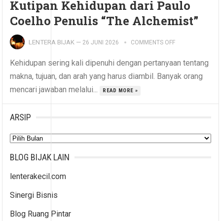
Kutipan Kehidupan dari Paulo
Coelho Penulis “The Alchemist”
LENTERA BIJAK
—
26 JUNI 2026
COMMENTS OFF
Kehidupan sering kali dipenuhi dengan pertanyaan tentang
makna, tujuan, dan arah yang harus diambil. Banyak orang
mencari jawaban melalui...
READ MORE »
ARSIP
Arsip
BLOG BIJAK LAIN
lenterakecil.com
Sinergi Bisnis
Blog Ruang Pintar