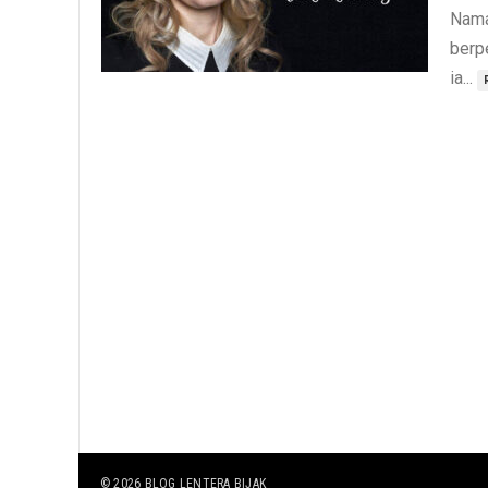
Nama
berp
ia...
© 2026
BLOG LENTERA BIJAK