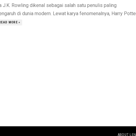
 J.K. Rowling dikenal sebagai salah satu penulis paling
engaruh di dunia modern. Lewat karya fenomenalnya, Harry Potter
READ MORE »
ABOUT LEN