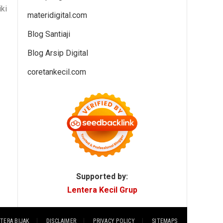
ki
materidigital.com
Blog Santiaji
Blog Arsip Digital
coretankecil.com
Supported by:
Lentera Kecil Grup
TERA BIJAK
DISCLAIMER
PRIVACY POLICY
SITEMAPS