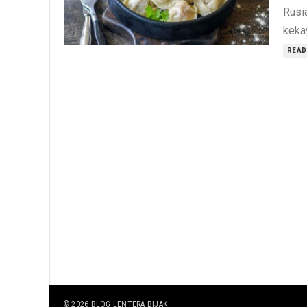
Rusi
kekay
READ
© 2026
BLOG LENTERA BIJAK