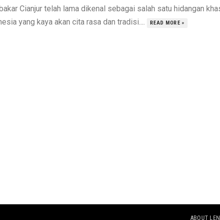
bakar Cianjur telah lama dikenal sebagai salah satu hidangan kha
esia yang kaya akan cita rasa dan tradisi....
READ MORE »
ABOUT LEN