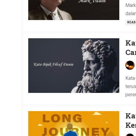
Mark
dala
READ
Ka
Ca
Kata-
terus
pere
Ka
Ke