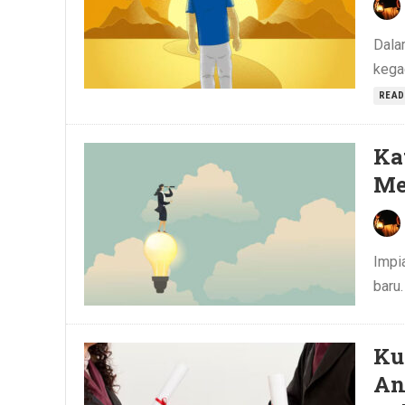
Dalam
kegag
READ
Ka
Me
Impi
baru.
Ku
An