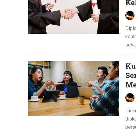
Ke
Dipl
kont
sehar
Ku
Se
Me
Disk
disku
bers