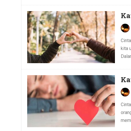
Ka
Cint
kita
Dala
Ka
Cint
orang
memp