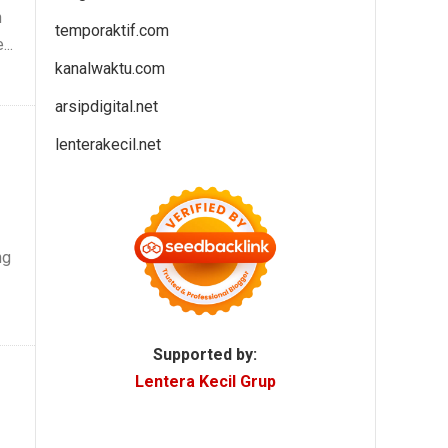
h
temporaktif.com
..
kanalwaktu.com
arsipdigital.net
lenterakecil.net
ng
Supported by:
Lentera Kecil Grup