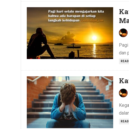
Ka
Ma
Pagi
dan p
READ
Ka
Kega
dala
READ