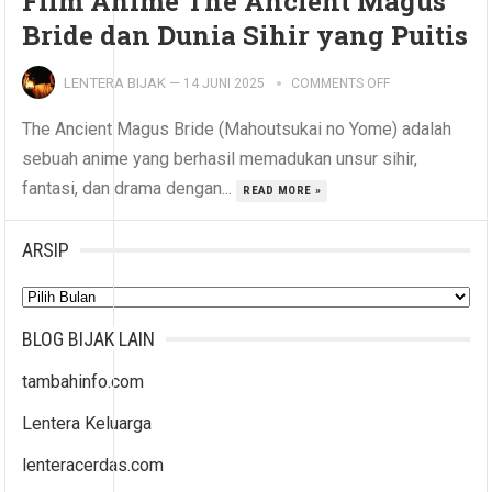
Film Anime The Ancient Magus
Bride dan Dunia Sihir yang Puitis
LENTERA BIJAK
—
14 JUNI 2025
COMMENTS OFF
The Ancient Magus Bride (Mahoutsukai no Yome) adalah
sebuah anime yang berhasil memadukan unsur sihir,
fantasi, dan drama dengan...
READ MORE »
ARSIP
Arsip
BLOG BIJAK LAIN
tambahinfo.com
Lentera Keluarga
lenteracerdas.com