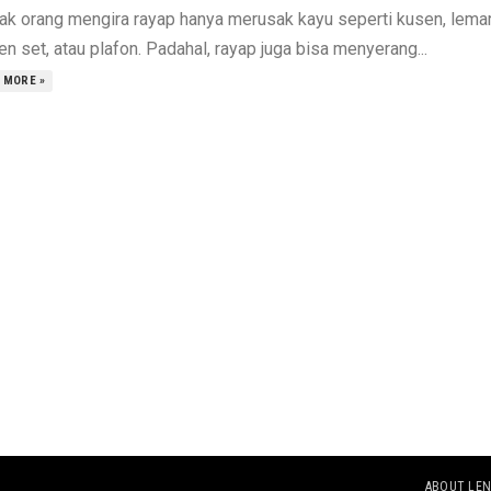
ak orang mengira rayap hanya merusak kayu seperti kusen, lemar
en set, atau plafon. Padahal, rayap juga bisa menyerang...
 MORE »
ABOUT LEN