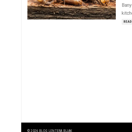
Bany
kitch
READ
© 2026
BLOG LENTERA BIJAK