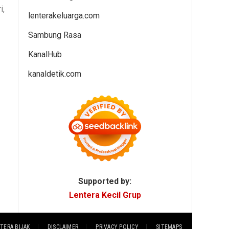
i,
lenterakeluarga.com
Sambung Rasa
KanalHub
kanaldetik.com
Supported by:
Lentera Kecil Grup
TERA BIJAK
DISCLAIMER
PRIVACY POLICY
SITEMAPS