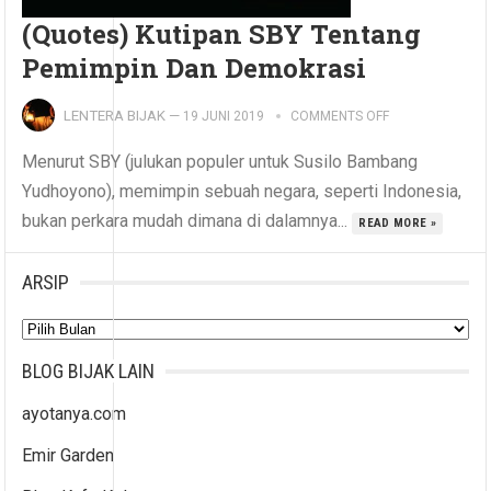
(Quotes) Kutipan SBY Tentang
Pemimpin Dan Demokrasi
LENTERA BIJAK
—
19 JUNI 2019
COMMENTS OFF
Menurut SBY (julukan populer untuk Susilo Bambang
Yudhoyono), memimpin sebuah negara, seperti Indonesia,
bukan perkara mudah dimana di dalamnya...
READ MORE »
ARSIP
Arsip
BLOG BIJAK LAIN
ayotanya.com
Emir Garden