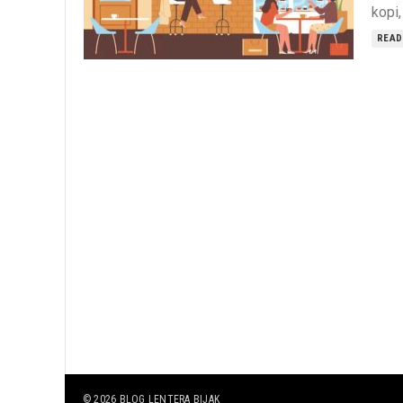
kopi,
READ
© 2026
BLOG LENTERA BIJAK