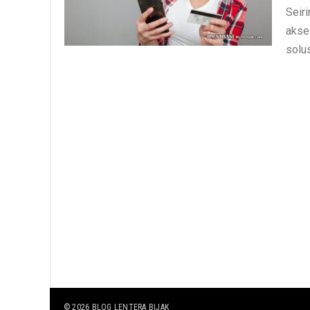
Seir
akse
solus
© 2026
BLOG LENTERA BIJAK