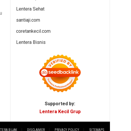
Lentera Sehat
u
santiaji.com
coretankecil.com
Lentera Bisnis
Supported by:
Lentera Kecil Grup
TERA BIJAK
DISCLAIMER
PRIVACY POLICY
SITEMAPS