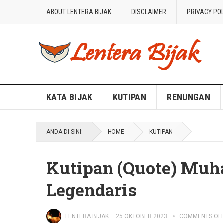
ABOUT LENTERA BIJAK
DISCLAIMER
PRIVACY PO
Blog Lentera Bijak
KATA BIJAK
KUTIPAN
RENUNGAN
ANDA DI SINI:
HOME
KUTIPAN
Kutipan (Quote) Muh
Legendaris
LENTERA BIJAK
—
25 OKTOBER 2023
COMMENTS OF