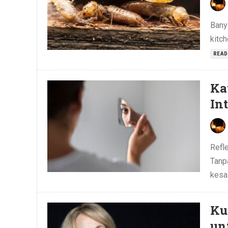
Bany
kitch
READ
Ka
In
Refl
Tanp
kesal
Ku
un