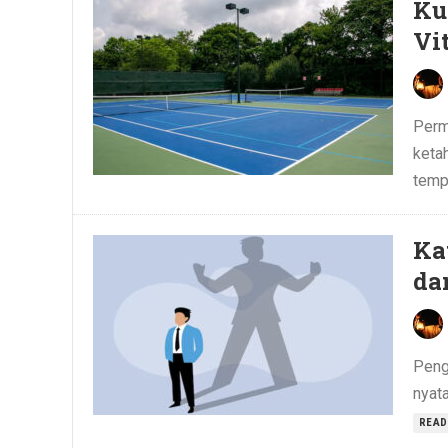
Ku
Vi
Perma
ketah
tempa
Ka
da
Peng
nyat
READ