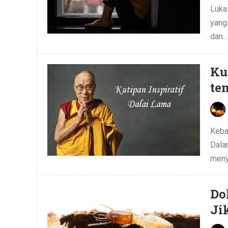
Luka
yang
dan..
Ku
te
Keba
Dala
meny
Do
Ji