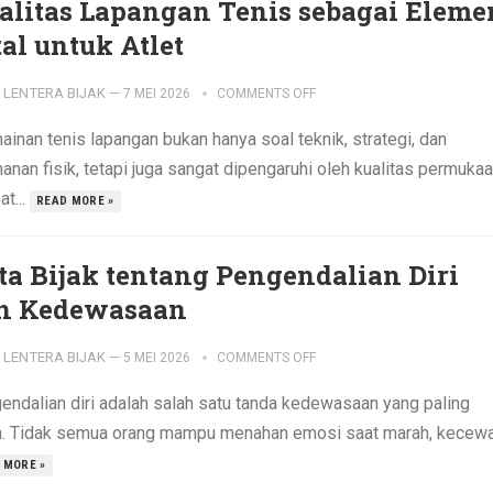
alitas Lapangan Tenis sebagai Eleme
tal untuk Atlet
LENTERA BIJAK
—
7 MEI 2026
COMMENTS OFF
inan tenis lapangan bukan hanya soal teknik, strategi, dan
anan fisik, tetapi juga sangat dipengaruhi oleh kualitas permuka
t...
READ MORE »
ta Bijak tentang Pengendalian Diri
n Kedewasaan
LENTERA BIJAK
—
5 MEI 2026
COMMENTS OFF
endalian diri adalah salah satu tanda kedewasaan yang paling
a. Tidak semua orang mampu menahan emosi saat marah, kecewa,
 MORE »