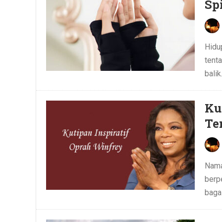
Spi
Hidu
tent
balik.
Ku
Te
Nama
berp
baga