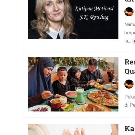
Nama
berp
ia...
Re
Qu
Peka
di Pe
Ka