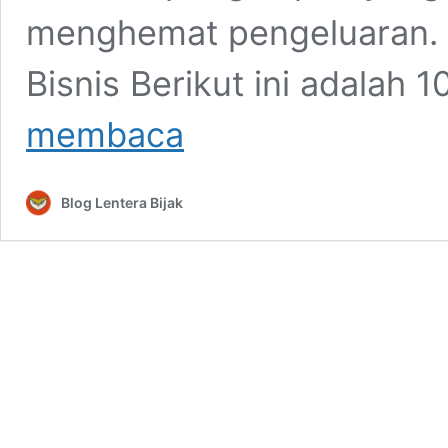
menghemat pengeluaran. 
Bisnis Berikut ini adalah 
10
membaca
Hotel
Murah
untuk
Blog Lentera Bijak
Sering
Bepergian
Urusan
Bisnis